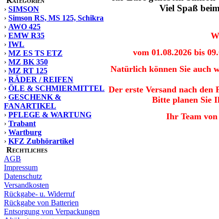
Kategorien
Viel Spaß bei
›
SIMSON
›
Simson RS, MS 125, Schikra
›
AWO 425
W
›
EMW R35
›
IWL
vom 01.08.2026 bis 09.
›
MZ ES TS ETZ
›
MZ BK 350
Natürlich können Sie auch w
›
MZ RT 125
›
RÄDER / REIFEN
›
ÖLE & SCHMIERMITTEL
Der erste Versand nach den F
›
GESCHENK &
Bitte planen Sie
FANARTIKEL
›
PFLEGE & WARTUNG
Ihr Team von
›
Trabant
›
Wartburg
›
KFZ Zubhörartikel
Rechtliches
AGB
Impressum
Datenschutz
Versandkosten
Rückgabe- u. Widerruf
Rückgabe von Batterien
Entsorgung von Verpackungen